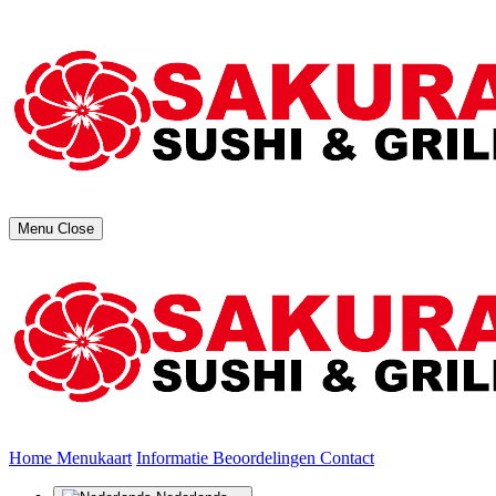
Menu
Close
(huidige)
Home
Menukaart
Informatie
Beoordelingen
Contact